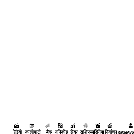
रेडियो
कालोपाटी
बैंक
युनिकोड
सेयर
राशिफल
सिनेमा
निर्वाचन
RateMy