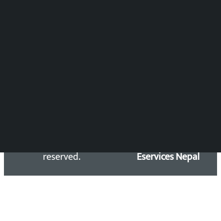
DOIB Reg. No.: 2777/78-79
Press Council Reg. : 57-78-79
समाचार डेस्क : 9851406252 (10AM-10PM)
सिधा सम्पर्क:
Email: kalopatinews@gmail.com
Copyright 2026 ©
Developed &
Kalopati.com | All rights
Maintained by
reserved.
Eservices Nepal