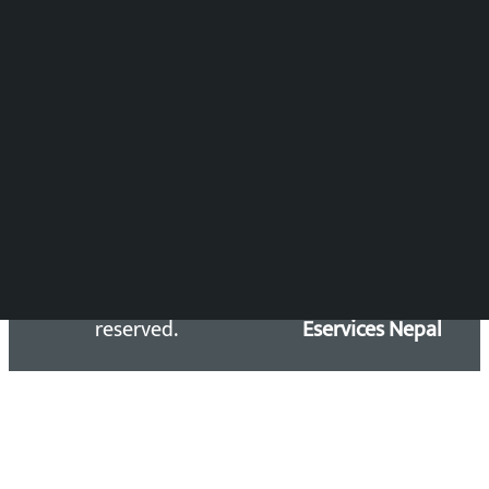
DOIB Reg. No.: 2777/78-79
Press Council Reg. : 57-78-79
समाचार डेस्क : 9851406252 (10AM-10PM)
सिधा सम्पर्क:
Email: kalopatinews@gmail.com
Copyright 2026 ©
Developed &
Kalopati.com | All rights
Maintained by
reserved.
Eservices Nepal