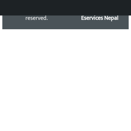
Kalopati.com | All rights
Maintained by
reserved.
Eservices Nepal