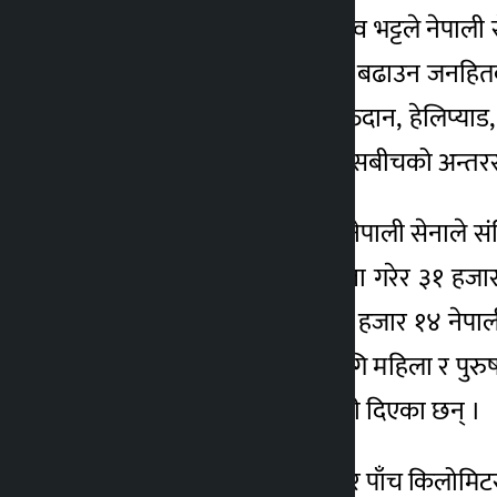
कार्यक्रममा पृतनापति कृष्णदेव भट्टले नेपाली
पत्रकार, नागरिकसँग सम्बन्ध बढाउन जनहितक
स्वास्थ्य शिविर सञ्चालन, रक्तदान, हेलिप्याड
आएको छ । हामीले सेना र प्रेसबीचको अन्तरसम्
महासेनानी सुवास खड्काले नेपाली सेनाले संविधा
आठ र लुम्बिनीका दुई जिल्ला गरेर ३१ हजार 
‘जाजरकोट भूकम्पका बेला १ हजार १४ नेपाली
कक्षा ८ देखि १२ सम्मका लागि महिला र पुर
दौड प्रतियोगिता हुने जानकारी दिएका छन् ।
महासेनानी खड्काका अनुसार पाँच किलोमिटरमा भा