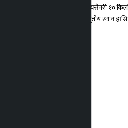
३ हजार पुरस्कार दिइनेछ । त्यसैगरी १० किलोम
म्याराथनमा प्रथम, द्वितीय र तृतीय स्थान हास
।