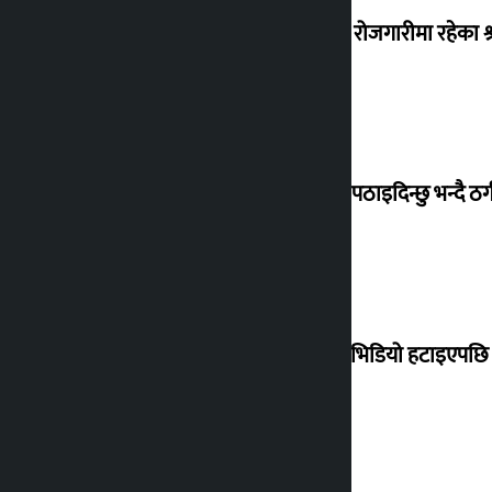
वैदेशिक रोजगारीमा रहेका श्
बेलायत पठाइदिन्छु भन्दै ठगी 
मोदीको भिडियो हटाइएपछि ह