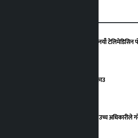
वैदेशिक रोजगारीमा रहेका श्रमिकका लागि नयाँ टेलिमेडिसिन पोर
बेलायत पठाइदिन्छु भन्दै ठगी गर्ने व्यक्ति पक्राउ
मोदीको भिडियो हटाइएपछि हंगामा, मेटाका उच्च अधिकारीले ग