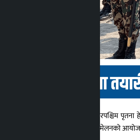
काठमाडौँ । नेपाली सेना उत्तरपश्चिम पृतना
कालोपाटी
सुर्खेतमा बिहीबार पत्रकार सम्मेलनको आयोजन
२ वर्ष अगाडि