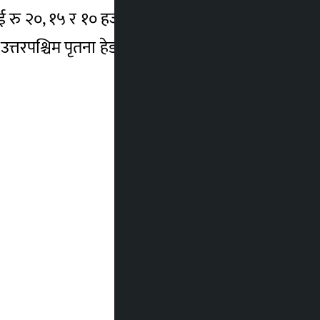
ाडीलाई रु २०, १५ र १० हजार तथा २१ किलोमिटर हाफ
त्तरपश्चिम पृतना हेडक्वार्टर सुर्खेतले जनाएको छ