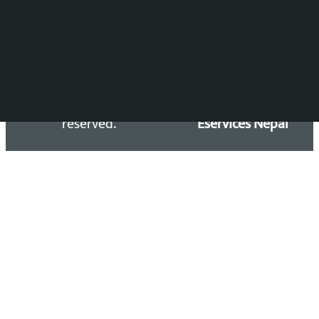
Email: kalopatinews@gmail.com
Copyright 2026 ©
Developed &
Kalopati.com | All rights
Maintained by
reserved.
Eservices Nepal