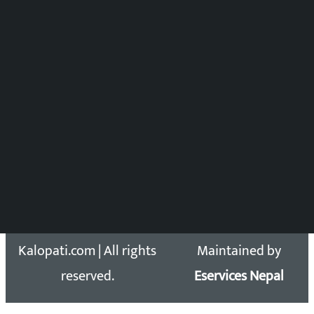
समाचार संयोजन
विष्णु आचार्य
DOIB Reg. No.: 2777/78-79
Press Council Reg. : 57-78-79
समाचार डेस्क : 9851406252 (10AM-10PM)
सिधा सम्पर्क:
Email: kalopatinews@gmail.com
Copyright 2026 ©
Developed &
Kalopati.com | All rights
Maintained by
reserved.
Eservices Nepal