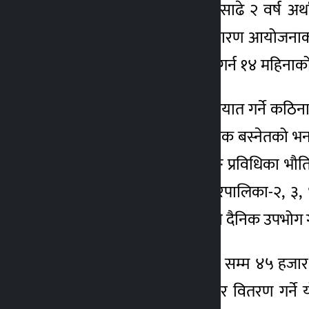
विसं २०७७ असार १५ गते साढे २ वर्ष अर्थ
मेलम्चीमा आएको बाढीका कारण आयोजनाको प
महिना गरी आयोजना सम्पन्न गर्न १४ महिना
अयोजनाका लागि सामग्री आयात गर्ने कठिना
गर्न निवेदन दिएको व्यवस्थापक बस्नेतको भ
किनारमा इनार तथा लिफ्टिङ प्रविधिका भौति
आयोजनाबाट पाँचखाल नगरपालिका-२, ३, ४,
प्रतिव्यक्ति १९।०५ लिटर पानी दैनिक उपभोग ग
सो आयोजनाबाट सन् २०४० सम्म ४५ हजार नाग
घन्टा पानी लिफ्ट गरेर तान्ने र वितरण 