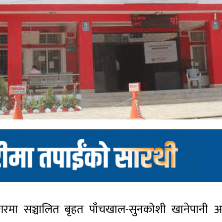
 नगरमा सञ्चालित बृहत पाँचखाल-सुनकोशी खानेपान