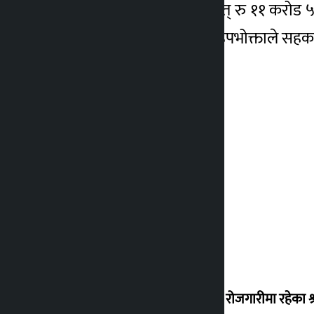
योजनाको पाँच प्रतिशत अर्थात् रु ११ करो
सम्झौता अनुसार २ सय १४ उपभोक्ताले सहक
वैदेशिक रोजगारीमा रहेका श्