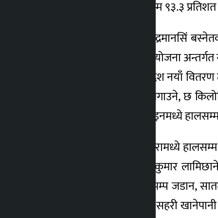
आयोजनाका अनुसार हालसम्म ९३.३ प्रतिशत क
२ वर्ष अगाडि
आयोजनाका व्यवस्थापक इन्द्रमानसिं बस्न
पानी उपलब्ध गराइने छ । आयोजना अन्तर्गत 
ब्याकवास ओभरहेड ट्याङ्की, दश नयाँ वितरण ट्याङ
वरपर पर्खाल तथा तारबार लगाउने, छ किलो
किलोमिटर वितरण पाइप लाइनमध्ये हालसम्
यसैगरी कूल ६ हजार ३७ धारामध्ये हालसम्म ३
उपभोक्ता समितिका अध्यक्ष कुमार लामिछान
आयोजनाको २४ पानी तान्ने पम्प जडान, सातमध
काम सम्पन्न भइसकेको छ । सहरी खानेपानी