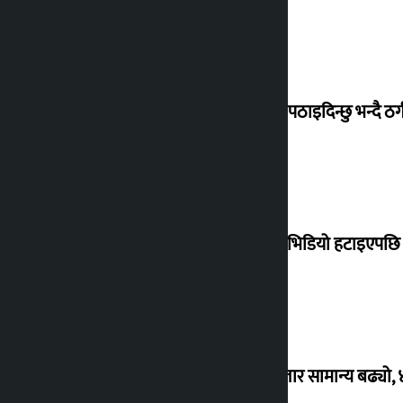
बेलायत पठाइदिन्छु भन्दै ठगी 
मोदीको भिडियो हटाइएपछि ह
शेयर बजार सामान्य बढ्यो,