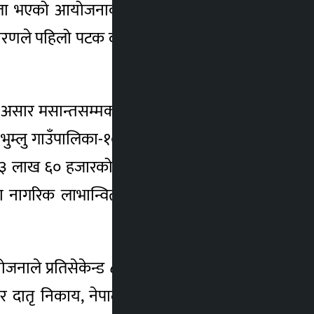
सम्झौता भएको आयोजनाको काम कोरोना सङ्क्रमण,
ारणले पहिलो पटक दश महिना र दोस्रो पटक चार
असार मसान्तसम्मका लागि तेस्रो पटक म्याद थप
ुम्लु गाउँपालिका-१० बिमिरेस्थित सुनकोशी नदी
३ लाख ६० हजारको लागतमा निर्माण सम्पन्न हुने
 नागरिक लाभान्वित हनेछन् । जसमध्ये दैनिक
जनाले प्रतिसेकेन्ड ८४ लिटरका दरले दैनिक २०
ार दातृ निकाय, नेपाल सरकारको बजेटसँगै कूल