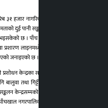
रिब ३१ हजार नागरिकलाई घरघरमा स्वच्छ पिउने
ताको दुई पानी सङ्कलन ट्याङ्की, ३ लाख लिटरको
भइसकेको छ । पाँच वटा जेनेरेटर राख्ने घर, ट्याङ्की
खा प्रशारण लाइनमध्ये ३५ किलोमिटर, २ सय ३०
 भएको जनाइएको छ ।
शोधन केन्द्रका सम्पूर्णकार्य सम्पन्न भइसकेको
ि बालुवा तथा गिट्टी हाल्ने काम भइरहेको छ ।
ङ्कलन केन्द्रसम्मको हाइटेन्सन लाइन विस्तारको
 पाँचखाल नगरपालिका र खानेपानी उपभोक्ताबीच