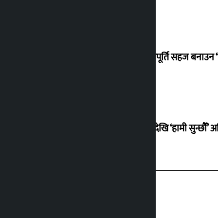
ग्याँस आपूर्ति सहज बनाउन ‘
सोमबारदेखि ‘हामी सुन्छौँ’ अ