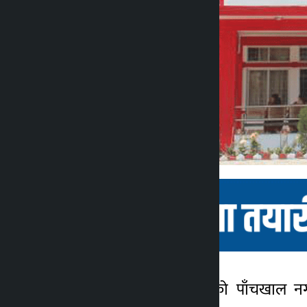
काठमाडौँ । काभ्रेपलाञ्चोकको पाँचखाल
कालोपाटी