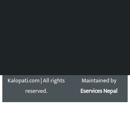
DOIB Reg. No.: 2777/78-79
Press Council Reg. : 57-78-79
समाचार डेस्क : 9851406252 (10AM-10PM)
सिधा सम्पर्क:
Email: kalopatinews@gmail.com
Copyright 2026 ©
Developed &
Kalopati.com | All rights
Maintained by
reserved.
Eservices Nepal