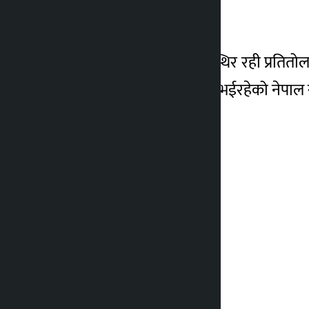
छ ।
त्यस्तै, तेजावी सुनको मूल्य स्थिर रही प्रत
१८ सय ५ रुपैयाँमा कारोबार भईरहेको नेपाल