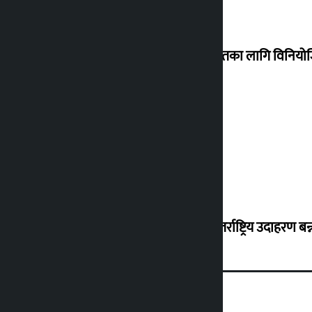
शेखरले अस्वीकार गरे कोइराला निवास मर्मतका लागि विनिय
शुक्रबार सुनको मूल्य कतिले बढ्यो ?
‘करदाता प्रोत्साहन कार्यक्रम सफल भए अन्तर्राष्ट्रिय उदाहरण बन्न 