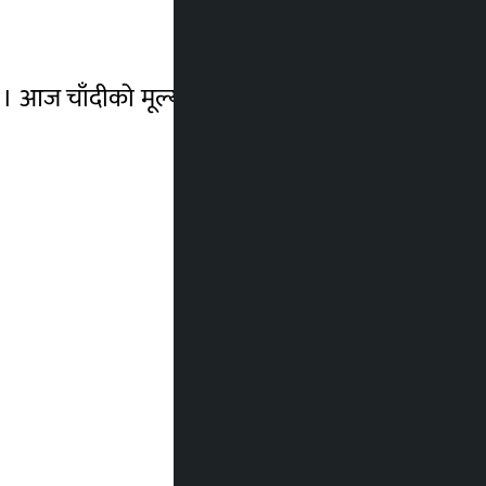
। आज चाँदीको मूल्य १० रुपैयाँले घटेर प्रतितोला