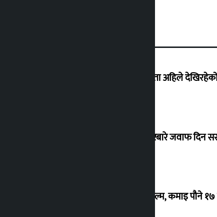
‘देशमा कहिल्यै नभएको शासकीय अराजकता अहिले देखिरहेको 
सांसद यादवले उठाएको ढल्केबर ट्रमा सेन्टरबारे जवाफ दिन 
‘गौंथली’ बन्यो धेरै कमाउने सातौं नेपाली फिल्म, कमाइ पौने १