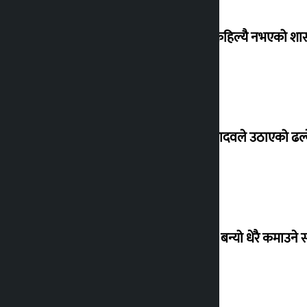
‘देशमा कहिल्यै नभएको शा
सांसद यादवले उठाएको ढल्क
‘गौंथली’ बन्यो धेरै कमाउने