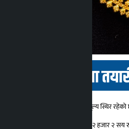
काठमाडौँ । बुधबार सुनको मूल्य स्थिर रहेक
कालोपाटी
२ वर्ष अगाडि
मंगलबार प्रतितोला १ लाख ४२ हजार २ सय र