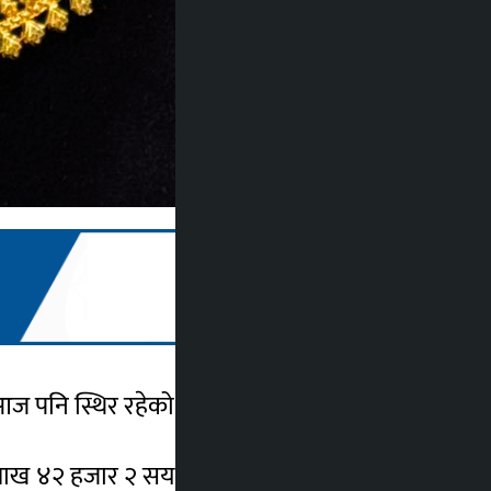
आज पनि स्थिर रहेको हो ।
लाख ४२ हजार २ सय रुपैयाँमा कारोबार भईरहेको