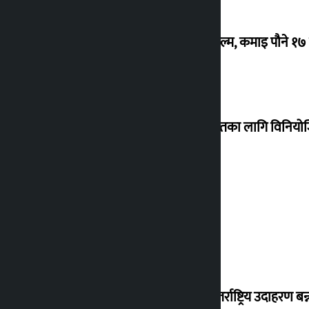
‘गौंथली’ बन्यो धेरै कमाउने सातौं नेपाली फिल्म, कमाइ पौने १
शेखरले अस्वीकार गरे कोइराला निवास मर्मतका लागि विनिय
शुक्रबार सुनको मूल्य कतिले बढ्यो ?
‘करदाता प्रोत्साहन कार्यक्रम सफल भए अन्तर्राष्ट्रिय उदाहरण बन्न 