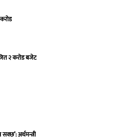
७ करोड
ोजित २ करोड बजेट
सक्छ’: अर्थमन्त्री