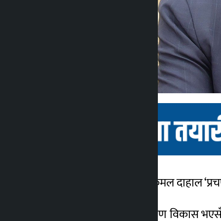
काठमाडौँ । प्रधानमन्त्री पुष्पकमल दाहाल ‘प
कालोपाटी
२ वर्ष अगाडि
पछिल्लो राजनीतिक समीकरण विकास भएसँगै मंग