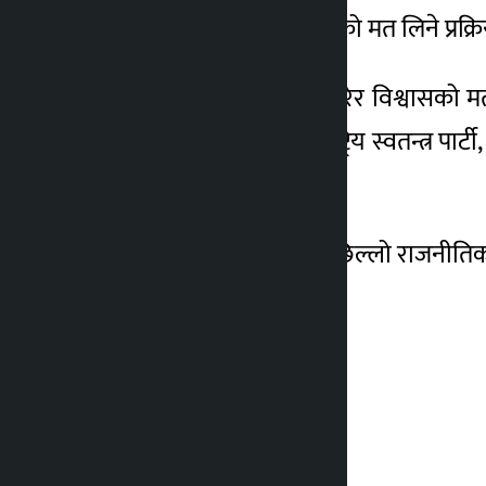
प्रधानमन्त्री दाहालले विश्वासको मत लिने प
‘प्रधानमन्त्रीले संसद् ‘फेस’ गरेर विश्वासक
सत्ता समीकरणमा रहेका राष्ट्रिय स्वतन्त्र पा
उनको भनाइ छ ।
बैठकमा अध्यक्ष दाहालले पछिल्लो राजनीतिक व