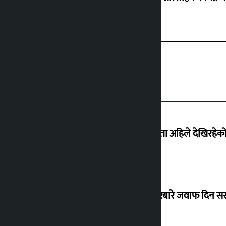
‘देशमा कहिल्यै नभएको शासकीय अराजकता अहिले देखिरहेको 
सांसद यादवले उठाएको ढल्केबर ट्रमा सेन्टरबारे जवाफ दिन 