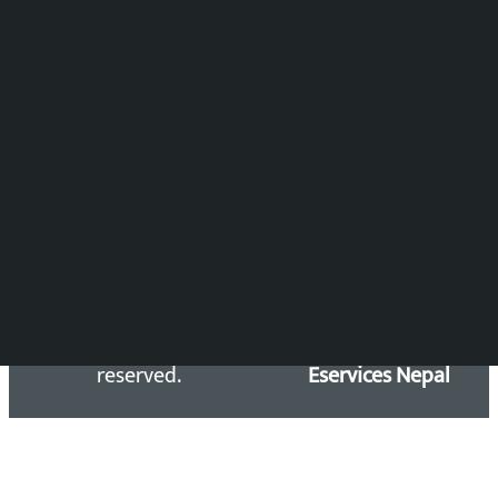
DOIB Reg. No.: 2777/78-79
Press Council Reg. : 57-78-79
समाचार डेस्क : 9851406252 (10AM-10PM)
सिधा सम्पर्क:
Email: kalopatinews@gmail.com
Copyright 2026 ©
Developed &
Kalopati.com | All rights
Maintained by
reserved.
Eservices Nepal