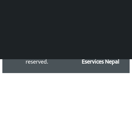
समाचार डेस्क : 9851406252 (10AM-10PM)
सिधा सम्पर्क:
Email: kalopatinews@gmail.com
Copyright 2026 ©
Developed &
Kalopati.com | All rights
Maintained by
reserved.
Eservices Nepal