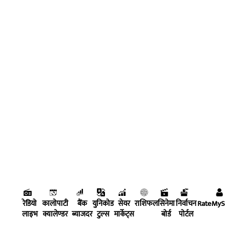
रेडियो
कालोपाटी
बैंक
युनिकोड
सेयर
राशिफल
सिनेमा
निर्वाचन
RateMy
लाइभ
क्यालेण्डर
ब्याजदर
टुल्स
मार्केट्स
बोर्ड
पोर्टल