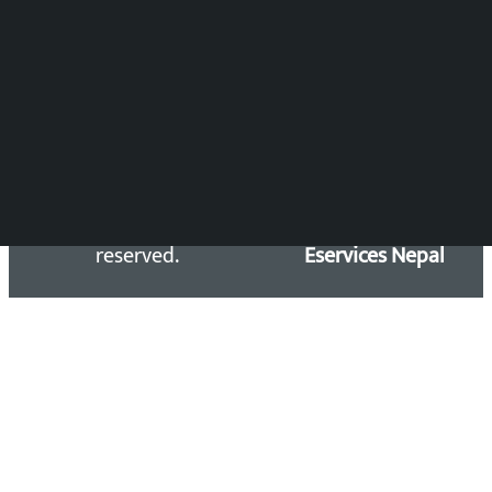
समाचार डेस्क : 9851406252 (10AM-10PM)
सिधा सम्पर्क:
Email: kalopatinews@gmail.com
Copyright 2026 ©
Developed &
Kalopati.com | All rights
Maintained by
reserved.
Eservices Nepal