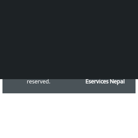
समाचार डेस्क : 9851406252 (10AM-10PM)
सिधा सम्पर्क:
Email: kalopatinews@gmail.com
Copyright 2026 ©
Developed &
Kalopati.com | All rights
Maintained by
reserved.
Eservices Nepal