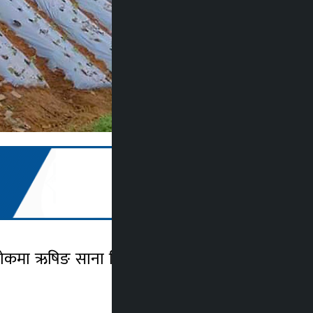
रानोथोकमा ऋषिङ साना किसान कृषि सहकारीसँगको