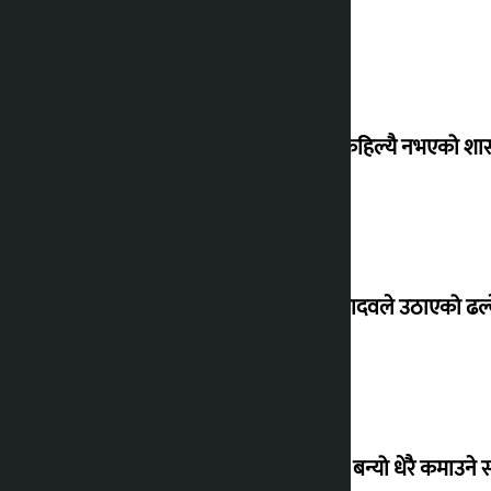
‘देशमा कहिल्यै नभएको शा
सांसद यादवले उठाएको ढल्क
‘गौंथली’ बन्यो धेरै कमाउने