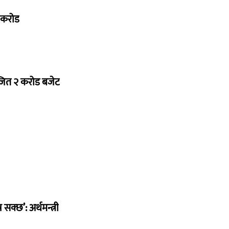
७ करोड
ोजित २ करोड बजेट
सक्छ’: अर्थमन्त्री