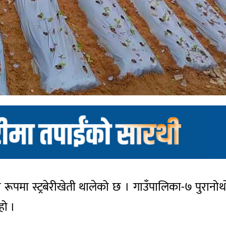
 रूपमा स्ट्रबेरीखेती थालेको छ । गाउँपालिका-७ पु
हो ।