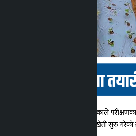
काठमाडौँ । ऋषिङ गाउँपालिकाले परीक्षणका
कालोपाटी
सहकार्यमा पालिकाले स्ट्रबेरीखेती सुरु गरेको 
२ वर्ष अगाडि