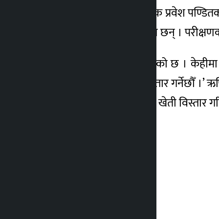
गाउँपालिकाका कृषि प्राविधिक प्रवेश पण्डितका
५०स्ट्रबेरीका बिरुवा रोपिएका छन् । परीक्ष
तीन प्रजातिका बिरुवा रोपिएको छ । केहीमा 
गर्छौँ र त्यसैअनुरुप खेती विस्तार गर्नेछौँ ।
अपेक्षाअनुसार उत्पादन भएमा खेती विस्तार 