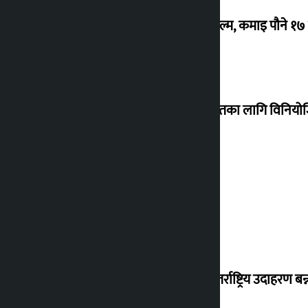
‘गौंथली’ बन्यो धेरै कमाउने सातौं नेपाली फिल्म, कमाइ पौने १
शेखरले अस्वीकार गरे कोइराला निवास मर्मतका लागि विनिय
शुक्रबार सुनको मूल्य कतिले बढ्यो ?
‘करदाता प्रोत्साहन कार्यक्रम सफल भए अन्तर्राष्ट्रिय उदाहरण बन्न 