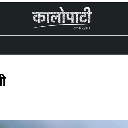
 menu
ती