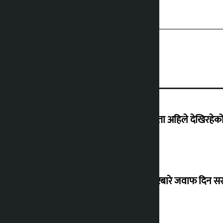
‘देशमा कहिल्यै नभएको शासकीय अराजकता अहिले देखिरहेको 
सांसद यादवले उठाएको ढल्केबर ट्रमा सेन्टरबारे जवाफ दिन 