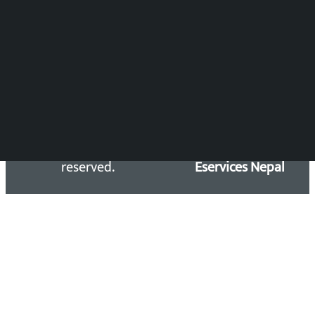
समाचार डेस्क : 9851406252 (10AM-10PM)
सिधा सम्पर्क:
Email: kalopatinews@gmail.com
Copyright 2026 ©
Developed &
Kalopati.com | All rights
Maintained by
reserved.
Eservices Nepal