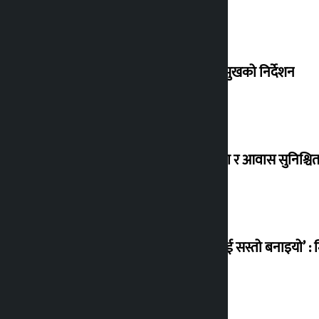
संसद् बैठकमा कालो चस्मा नलगाउन सभामुखको निर्देशन
विस्थापित सुकुम्वासी बालबालिकाको शिक्षा र आवास सुनिश्चित 
‘सानो घटनामा पनि सडकमा उतारेर सेनालाई सस्तो बनाइयो’ : म