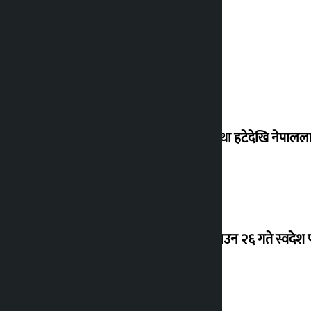
‘राजसंस्था हटेदेखि नेपालला
देउवा साउन २६ गते स्वदेश फ