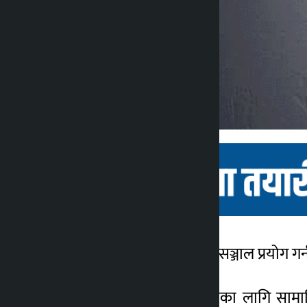
काठमाडौँ । नर्वेले सामाजिक सञ्जाल प्रयोग गर
कालोपाटी
२ वर्ष अगाडि
नर्वेले बालबालिकाको सुरक्षाका लागि साम