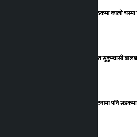
संसद् बैठकमा कालो चस्मा
विस्थापित सुकुम्वासी बालब
‘सानो घटनामा पनि सडकमा उ