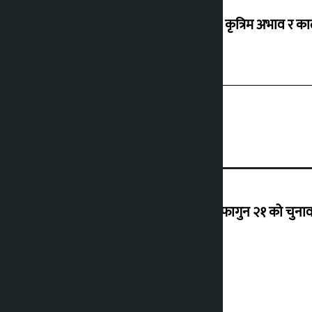
ग्यासको कृत्रिम अभाव र क
‘राजसंस्था हटेदेखि नेपाललाई दशा लाग्यो, फागुन २१ को चुनाव न
देउवा साउन २६ गते स्वदेश फर्किने