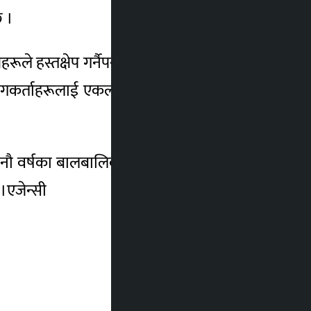
 ।
रूले हस्तक्षेप गर्नैपर्ने बताइएको खबरमा उल्लेख
रयोगकर्ताहरूलाई एकल दिमाग र शान्त बन्न अग्रसर
 नौ वर्षका बालबालिका, ५८ प्रतिशत १० वर्षका र
।एजेन्सी