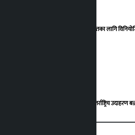
शेखरले अस्वीकार गरे कोइराला निवास मर्मतका लागि विनिय
शुक्रबार सुनको मूल्य कतिले बढ्यो ?
‘करदाता प्रोत्साहन कार्यक्रम सफल भए अन्तर्राष्ट्रिय उदाहरण बन्न 