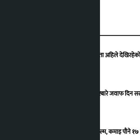
‘देशमा कहिल्यै नभएको शासकीय अराजकता अहिले देखिरहेको 
सांसद यादवले उठाएको ढल्केबर ट्रमा सेन्टरबारे जवाफ दिन 
‘गौंथली’ बन्यो धेरै कमाउने सातौं नेपाली फिल्म, कमाइ पौने १