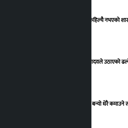
‘देशमा कहिल्यै नभएको शा
सांसद यादवले उठाएको ढल्क
‘गौंथली’ बन्यो धेरै कमाउने