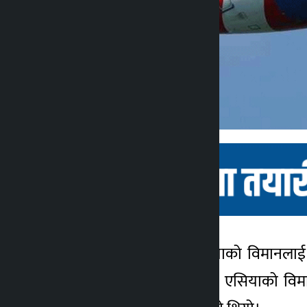
काठमाडौँ । थाई एयर एसियाको विमानलाई 
कालोपाटी
काठमाडौँ आएको थाई एयर एसियाको विमान का
२ वर्ष अगाडि