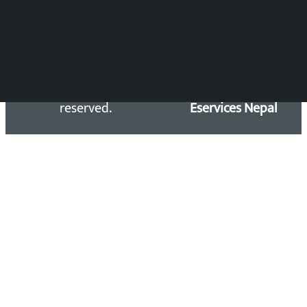
Copyright 2026 ©
Developed &
Kalopati.com | All rights
Maintained by
reserved.
Eservices Nepal