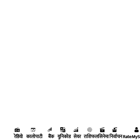
रेडियो
कालोपाटी
बैंक
युनिकोड
सेयर
राशिफल
सिनेमा
निर्वाचन
RateMy