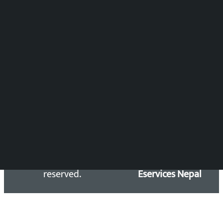
विष्णु आचार्य
DOIB Reg. No.: 2777/78-79
Press Council Reg. : 57-78-79
समाचार डेस्क : 9851406252 (10AM-10PM)
सिधा सम्पर्क:
Email: kalopatinews@gmail.com
Copyright 2026 ©
Developed &
Kalopati.com | All rights
Maintained by
reserved.
Eservices Nepal