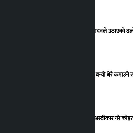
सांसद यादवले उठाएको ढल्क
‘गौंथली’ बन्यो धेरै कमाउने
शेखरले अस्वीकार गरे कोइ