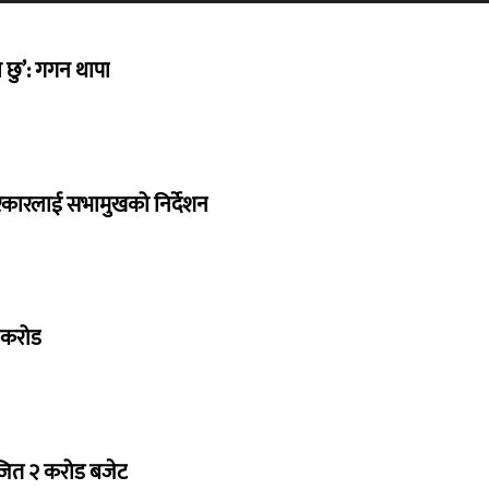
छु’: गगन थापा
सरकारलाई सभामुखको निर्देशन
७ करोड
ोजित २ करोड बजेट