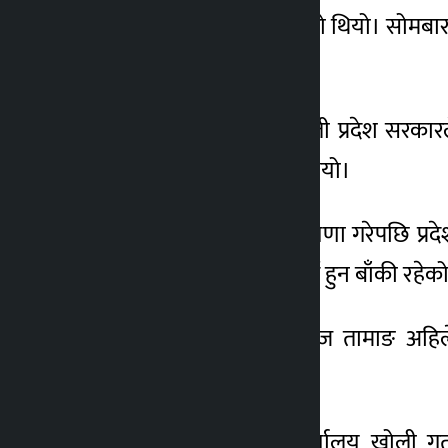
दिने सूचना सोमबार सकिएको थियो। सोमबार ए
जानकारी दिए।
सिभिल सहकारीलाई बागमती प्रदेश सरकारल
समस्याग्रस्त घोषणा गरेको थियो।
सिभिललाई समस्याग्रस्त घोषणा गरेपछि प्
बाँकी तीन सदस्य भने पदपूर्ति हुन बाँकी रह
सहकारीका अध्यक्ष इच्छाराज तामाङ अहि
अधिकारीले बताए।
समितिले अनामनगरमा कार्यालय खोली गत अ