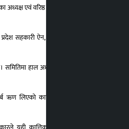
ध्यक्ष एवं वरिष्ठ अधिवक्ता प्रभात अधिकारीले
। प्रदेश सहकारी ऐन, २०७६ अनुसार सिभिललाई
ो। समितिमा हाल अध्यक्षसहित तीन सदस्य छन्।
र्ब ऋण लिएको कागजातबाट देखिएको अध्यक्ष
ले यही कात्तिक ११ गते कीर्तिपुरको दर्शन