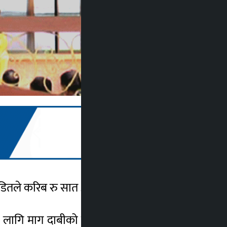
डितले करिब रु सात अर्ब बचत माग गरेका छन्।
ा लागि माग दाबीको निवेदन दिन जारी गरेको ३५