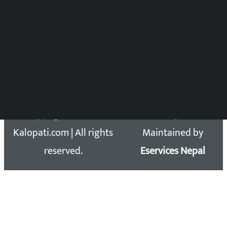
DOIB Reg. No.: 2777/78-79
Press Council Reg. : 57-78-79
समाचार डेस्क : 9851406252 (10AM-10PM)
सिधा सम्पर्क:
Email: kalopatinews@gmail.com
Copyright 2026 ©
Developed &
Kalopati.com | All rights
Maintained by
reserved.
Eservices Nepal