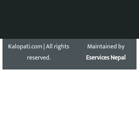
सिधा सम्पर्क:
Email: kalopatinews@gmail.com
Copyright 2026 ©
Developed &
Kalopati.com | All rights
Maintained by
reserved.
Eservices Nepal