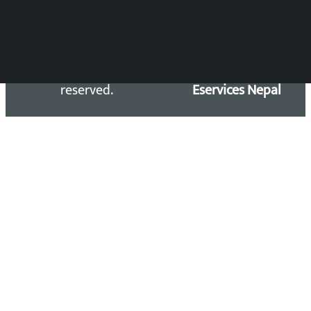
Copyright 2026 ©
Developed &
Kalopati.com | All rights
Maintained by
reserved.
Eservices Nepal