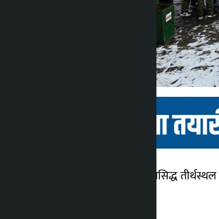
काठमाडौँ । ताप्लेजुङस्थित प्रसिद्ध तीर्थ
कालोपाटी
हिमपात भएको हो ।
२ वर्ष अगाडि