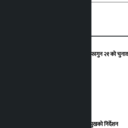
‘राजसंस्था हटेदेखि नेपाललाई दशा लाग्यो, फागुन २१ को चुनाव न
देउवा साउन २६ गते स्वदेश फर्किने
संसद् बैठकमा कालो चस्मा नलगाउन सभामुखको निर्देशन