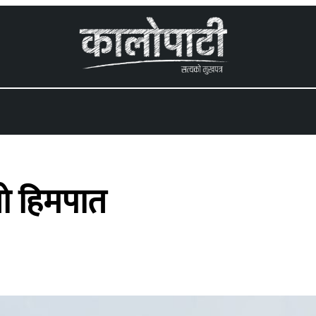
 menu
लो हिमपात