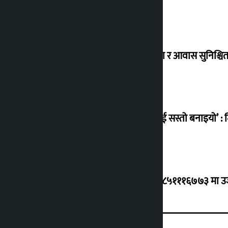
विस्थापित सुकुम्वासी बालबालिकाको शिक्षा र आवास सुनिश्चित 
‘सानो घटनामा पनि सडकमा उतारेर सेनालाई सस्तो बनाइयो’ : म
ग्यासको कृत्रिम अभाव र कालोबजारी भए ९८५१११६७७३ मा उजुरी