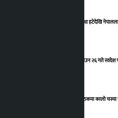
‘राजसंस्था हटेदेखि नेपालला
देउवा साउन २६ गते स्वदेश फ
संसद् बैठकमा कालो चस्मा