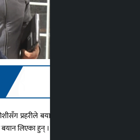
जोशीसँग प्रहरीले बयान लिएको छ । मंसिर ४ मा
 बयान लिएका हुन् ।