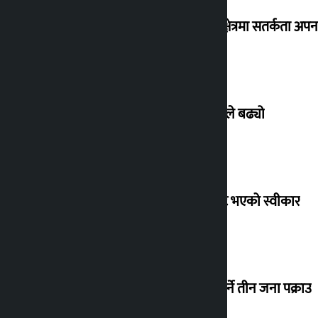
३० जिल्लामा बाढीको जोखिम, नदी तटीय क्षेत्रमा सतर्कता अप
बिहिबार सुनको भाउ तोलामै ८ हजार रुपैयाँले बढ्यो
फिफा अध्यक्ष इन्फान्टिनोद्वारा आफूबाट त्रुटि भएको स्वीकार
सर्लाहीमा अनुदानको मलमा कालोबजारी गर्ने तीन जना पक्राउ