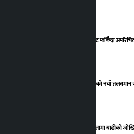
विदेशबाट फर्किँदा अपरिचित 
कर्मचारीको नयाँ तलबमान स
३० जिल्लामा बाढीको जोखिम