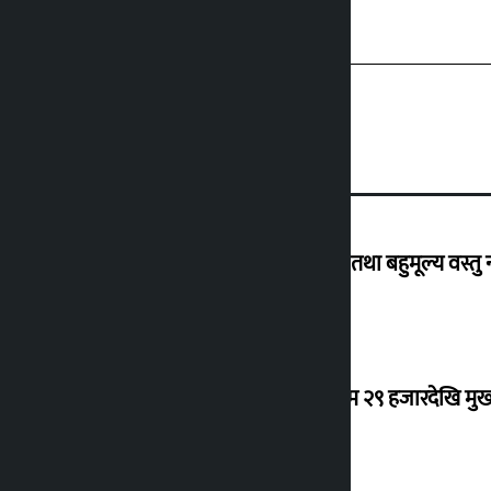
विदेशबाट फर्किँदा अपरिचित व्यक्तिका सुन तथा बहुमूल्य वस्तु
कर्मचारीको नयाँ तलबमान स्वीकृत : न्यूनतम २९ हजारदेखि म