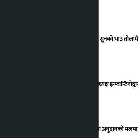
बिहिबार सुनको भाउ तोलामै 
फिफा अध्यक्ष इन्फान्टिनोद्व
सर्लाहीमा अनुदानको मलमा 