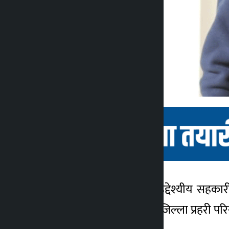
काठमाडौँ । स्वर्णलक्ष्मी बहुउद्देश्यीय
कालोपाटी
उनलाई काठमाडौँमा ल्याएर जिल्ला प्रहरी 
२ वर्ष अगाडि