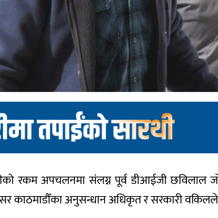
 सहकारीको रकम अपचलनमा संलग्न पूर्व डीआईजी छविलाल 
परिसर काठमाडौँका अनुसन्धान अधिकृत र सरकारी वकिलले