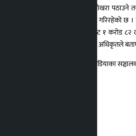
प्रहरीले उनलाई शुक्रवार नै पोखरा पठाउने
अपचलनबारे पनि अनुसन्धान गरिरहेको छ । स्
छ । प्रारम्भिक अनुसन्धानबाट १ करोड ८२ 
परिसर काठमाडौँका एकजना अधिकृतले बता
पूर्वडीआईजी जोशी गोरखा मिडियाका सञ्चालक 