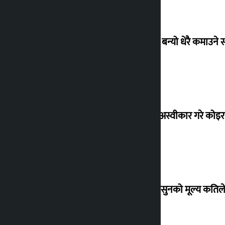
‘गौंथली’ बन्यो धेरै कमाउने
शेखरले अस्वीकार गरे कोइ
शुक्रबार सुनको मूल्य कतिले