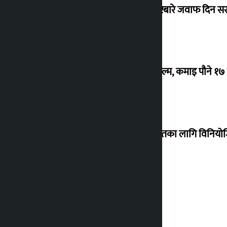
सांसद यादवले उठाएको ढल्केबर ट्रमा सेन्टरबारे जवाफ दिन 
‘गौंथली’ बन्यो धेरै कमाउने सातौं नेपाली फिल्म, कमाइ पौने १
शेखरले अस्वीकार गरे कोइराला निवास मर्मतका लागि विनिय
शुक्रबार सुनको मूल्य कतिले बढ्यो ?