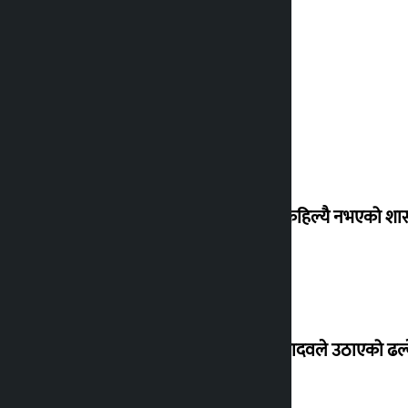
‘देशमा कहिल्यै नभएको शा
सांसद यादवले उठाएको ढल्क