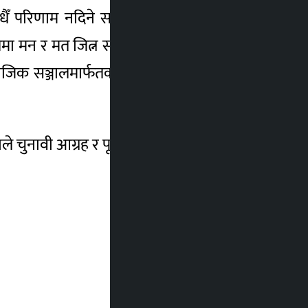
 सधैँ परिणाम नदिने सन्देश गएको बताएका हुन् ।
मा मन र मत जित्न सकिने भ्रम आम रूपमा परास्त
क सञ्जालमार्फतका भ्रमहरू चिर्न पार्टीपंक्तिको
ुनावी आग्रह र पूर्वग्रहबाट मुक्त भएर काम गर्न