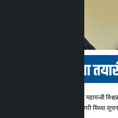
काठमाडौँ । नेपाली कांग्रेसका महामन्त्री विश
कालोपाटी
उनले गगनकोे नाम उल्लेख नगरी मिथ्या सूचनाब
२ वर्ष अगाडि