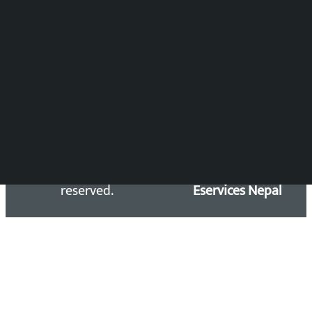
Press Council Reg. : 57-78-79
समाचार डेस्क : 9851406252 (10AM-10PM)
सिधा सम्पर्क:
Email: kalopatinews@gmail.com
Copyright 2026 ©
Developed &
Kalopati.com | All rights
Maintained by
reserved.
Eservices Nepal