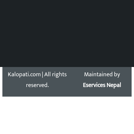
Press Council Reg. : 57-78-79
समाचार डेस्क : 9851406252 (10AM-10PM)
सिधा सम्पर्क:
Email: kalopatinews@gmail.com
Copyright 2026 ©
Developed &
Kalopati.com | All rights
Maintained by
reserved.
Eservices Nepal