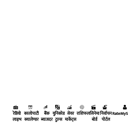
रेडियो
कालोपाटी
बैंक
युनिकोड
सेयर
राशिफल
सिनेमा
निर्वाचन
RateMy
लाइभ
क्यालेण्डर
ब्याजदर
टुल्स
मार्केट्स
बोर्ड
पोर्टल