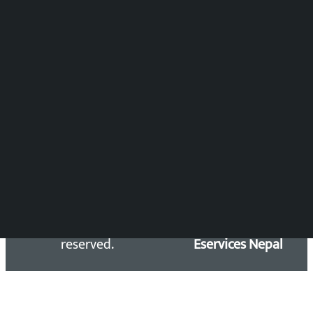
विष्णु आचार्य
DOIB Reg. No.: 2777/78-79
Press Council Reg. : 57-78-79
समाचार डेस्क : 9851406252 (10AM-10PM)
सिधा सम्पर्क:
Email: kalopatinews@gmail.com
Copyright 2026 ©
Developed &
Kalopati.com | All rights
Maintained by
reserved.
Eservices Nepal