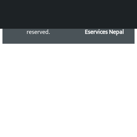
Copyright 2026 ©
Developed &
Kalopati.com | All rights
Maintained by
reserved.
Eservices Nepal