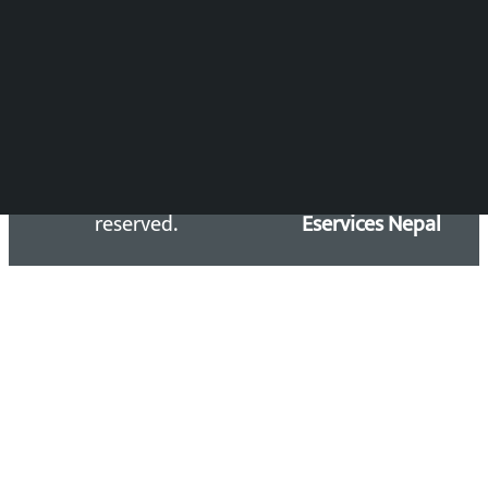
सिधा सम्पर्क:
Email: kalopatinews@gmail.com
Copyright 2026 ©
Developed &
Kalopati.com | All rights
Maintained by
reserved.
Eservices Nepal