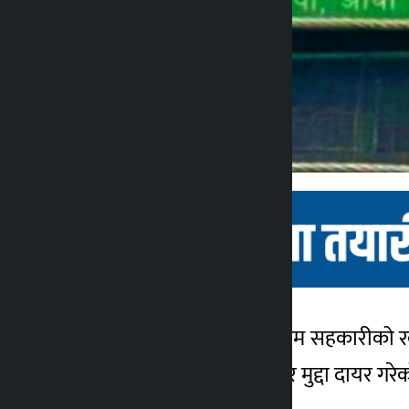
काठमाडौँ । बुटवलस्थित सुप्रिम सहकारीको 
कालोपाटी
अदालत रुपन्देहीमा आइतबार मुद्दा दायर गरेक
२ वर्ष अगाडि