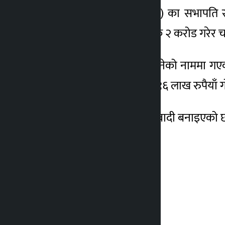
राष्ट्रिय स्वतन्त्र पार्टी (रास्वपा) का स
व्यक्तिगत २ करोड र सामूहिक २ करोड गरेर चार
२ करोड रुपैयाँ रवि लामिछानेको नाममा 
सेवा शुल्क कटाएर १ करोड ९६ लाख रुपैयाँ 
अहिले थप १४ जनालाई प्रतिवादी बनाइएको 