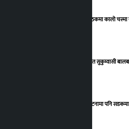
संसद् बैठकमा कालो चस्मा
विस्थापित सुकुम्वासी बालब
‘सानो घटनामा पनि सडकमा उ