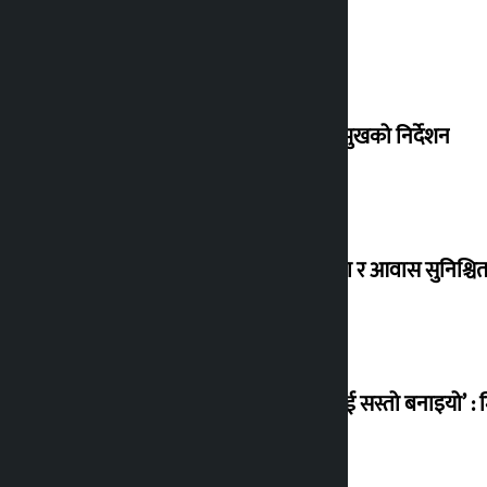
देउवा साउन २६ गते स्वदेश फर्किने
संसद् बैठकमा कालो चस्मा नलगाउन सभामुखको निर्देशन
विस्थापित सुकुम्वासी बालबालिकाको शिक्षा र आवास सुनिश्चित 
‘सानो घटनामा पनि सडकमा उतारेर सेनालाई सस्तो बनाइयो’ : म