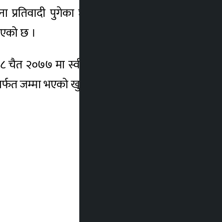
प्रतिवादी पुगेका छन् । लामिछानेविरुद्ध मात्रै
 भएको छ ।
१८ चैत २०७७ मा स्वीकृत भएको थियो र ४ लाख
ार्फत जम्मा भएको खुलेको थियो ।