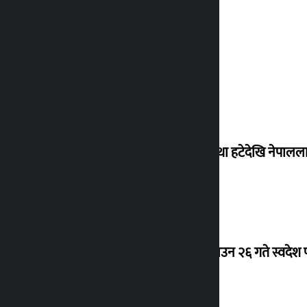
‘राजसंस्था हटेदेखि नेपालला
देउवा साउन २६ गते स्वदेश फ