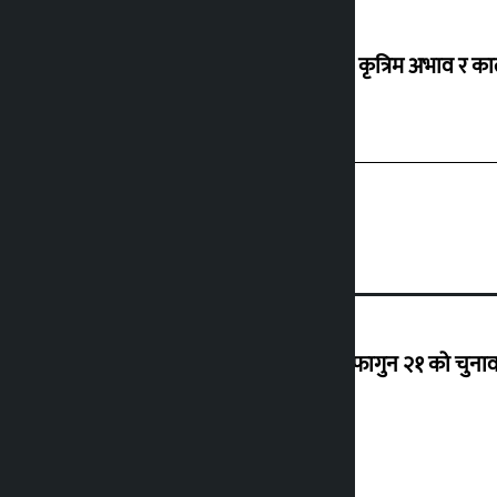
ग्यासको कृत्रिम अभाव र क
‘राजसंस्था हटेदेखि नेपाललाई दशा लाग्यो, फागुन २१ को चुनाव न