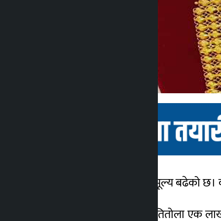
काठमाडौँ । सोमबार सुनको मूल्य बढेको छ। 
कालोपाटी
१ वर्ष अगाडि
कारोबारको अघिल्लो दिन प्रतितोला एक ला