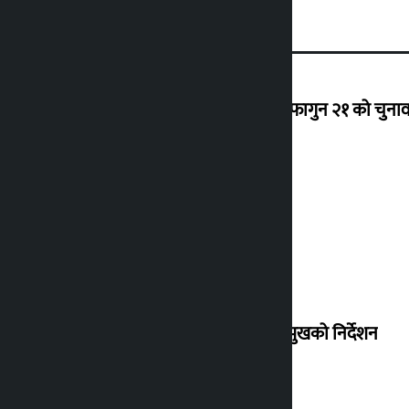
‘राजसंस्था हटेदेखि नेपाललाई दशा लाग्यो, फागुन २१ को चुनाव न
देउवा साउन २६ गते स्वदेश फर्किने
संसद् बैठकमा कालो चस्मा नलगाउन सभामुखको निर्देशन