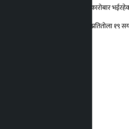
७० हजार चार सय रुपैयाँमा कारोबार भईरहे
यता चाँदीको मूल्य स्थिर रही प्रतितोला १९