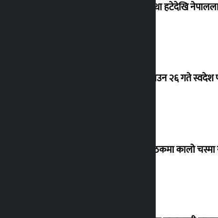
‘राजसंस्था हटेदेखि नेपालला
देउवा साउन २६ गते स्वदेश फ
संसद् बैठकमा कालो चस्मा