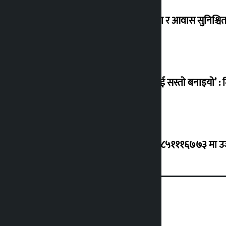
विस्थापित सुकुम्वासी बालबालिकाको शिक्षा र आवास सुनिश्चित 
‘सानो घटनामा पनि सडकमा उतारेर सेनालाई सस्तो बनाइयो’ : म
ग्यासको कृत्रिम अभाव र कालोबजारी भए ९८५१११६७७३ मा उजुरी