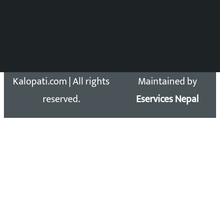
सिधा सम्पर्क:
Email: kalopatinews@gmail.com
Copyright 2026 ©
Developed &
Kalopati.com | All rights
Maintained by
reserved.
Eservices Nepal