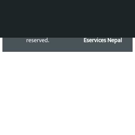
Copyright 2026 ©
Developed &
Kalopati.com | All rights
Maintained by
reserved.
Eservices Nepal