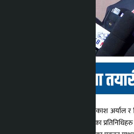
काठमाडौं । गृहमन्त्री ओमप्रकाश अर्याल र 
कालोपाटी
९ महिना अगाडि
बचाऔँ महाअभियान नेपालका प्रतिनिधिहरु बुध