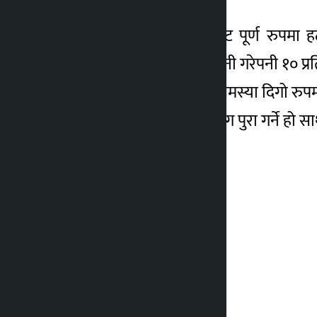
कार्यक्रममा जोड्ने हो ।
(२५) पाँच बर्ष भित्रमा भ्याट पूर्ण रुपमा
प्राविधिकहरुले जति आम्दानी गरेपनी १० प्
(२६) भूमिहिन, सुकुम्बासी समस्या दिगो रु
(२७) जेन–जीका जायज माग पुरा गर्ने हो सा