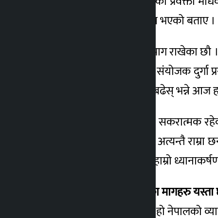
बचाऔँ महाअभियान नेपालका प्रवक्ता माधव क
पहिलो चरणको वार्ता सम्पन्न भएको बताए ।
उनले भने, ‘हामीले २७ बुँदे माग राखेका छौ
र हाम्रो अभियानको केन्द्रिय संयोजक दुर्
गर्ने प्रतिवद्धता गरेर अगाडि बढेस् भन्ने आज
आफ्ना मागहरुप्रति सरकार सकरात्मक रहेक
तपाईहरुले राखेका मागहरु अत्यन्तै राम्रा 
गर्न यो टेवलमा बसेको हुँदा हाम्रो ध्यानाकर
प्रसाईका प्रतिनिधिले राखेका मागहरु यस्ता 
(१) नेपाल नेपालीले बताउने हो नेपालको व्याप