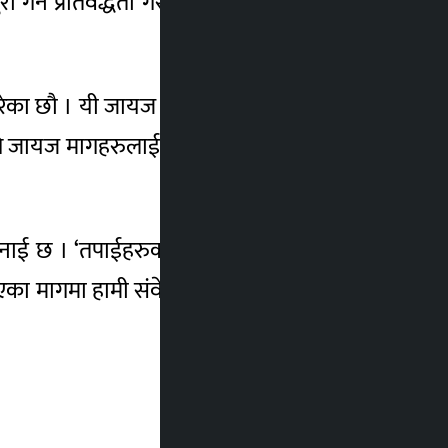
गर्ने प्रतिवद्धता गरेर अगाडि बढेस् भन्ने आजको
 छौ । यी जायज मागहरु प्रधानमन्त्री, गृहमन्त्री
ा लागि जायज मागहरुलाई लिखितरुपमा सरकारले पुरा
 भनाई छ । ‘तपाईहरुको मागहरु संवेदनशील छौं ।
ाएका मागमा हामी संवेदनशील छौं र यिनै काम पुरा