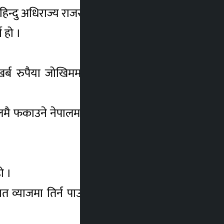
्दु अधिराज्य राजसंस्था स्थापना गर्ने हो ।
े हो ।
ब रुपैया जोखिममा रहेको हुनाले बैंक बित्तिय
ालमै फकाउने नेपालमा नै सिप अनुसारको कामको
ो ।
जमा तिर्न पाउने (रि स्ट्रक्चर गर्ने) व्यवस्था