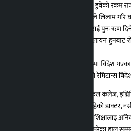
(१०) सहकारी बचतकर्ताको डुवेको रकम राज्यल
(११) बैंक बित्तिय संस्थाहरुले लिलाम गर
जसको हो उसैलाई फिर्ता गराई पुनः ऋण दिने 
(१२) युवाहरुलाई बिदेश पलायन हुनबाट रो
स्थापना गर्ने हो ।
(१३) रोजगारको सिलसिलामा विदेश गएका न
उपलव्ध गराउने हो । किनकी रेमिटान्स बिदेशब
(१४) +२ गरि नेपालमै मेडिकल कलेज, इञ्ज
हाल संसारलाई आवश्यक रहेको डाक्टर, नर्स, 
(१५) संस्कृत भाषा र नैतिक शिक्षालाइ अनिवार
(१६) बैंकबाट कालोसूचिमा परेका हाल सम्