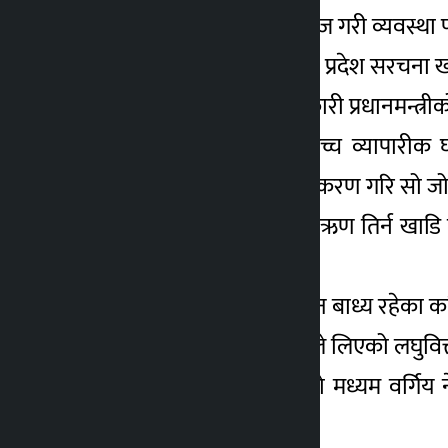
(२) नेपालको संविधान खारेज गरी व्यवस्था पर
(३) देशको सेतोहात्ती भएको प्रदेश सरचना खा
(४) प्रत्यक्ष निर्वाचित कार्यकारी प्रधानमन्त्रीक
(५) बैंक संचालकहरु र उच्च व्यापारीक 
संस्थालाई एक पटक राष्ट्रियकरण गरि सो ज
(६) लघुवित्त र सहकारीको ऋण तिर्न खाड
व्यवस्था गर्ने हो ।
(७) खाडिका जेलहरुमा बस्न बाध्य रहेका कर
८) सर्वहारा वर्ग र सुँईमान्छेले लिएको लघु
(९) २० लाख भन्दा माथीको मध्यम वर्गिय नेप
मिलाउने हो ।