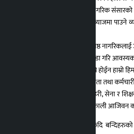
(१७) नेपालमा जन्मिएको नागरिक संसारको ज
(१८) कृषि ऋण २ प्रतिशत व्याजमा पाउने व्य
मिलाउने हो ।
(१९) ६५ वर्ष उमेर पुगेका ज्येष्ठ नागरिकला
(२०) ज्येष्ठ नागरिक कोष खडा गरि आवस्यक पर
(२१) बिदेशमा हाम्रा युवा बेच्ने होईन हाम्रो ह
(२२) २०४६ साल पछिका नेता तथा कर्मचारी
(२३) निजामती कर्मचारी प्रहरी, सेना र शि
भएको पाईए जागीरबाट निकाली आजिवन काराब
(२४) कारागारमा रहेका कैदि बन्दिहरुको