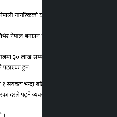
एका नेपाली नागरिकको घरजग्गा सरकारको जमानीमा
िर्भर नेपाल बनाउन साना, मझौला र ठूला उद्योग
ाजमा ३० लाख सम्मको प्रोजेक्ट लोन बिना धितो
 नै पठाएका हुन।
तका १ सयवटा भन्दा बढि कलेज खोली खोल्न लगाइ
रका दरले पढ्ने व्यवस्था मिलाउने।
ो ।