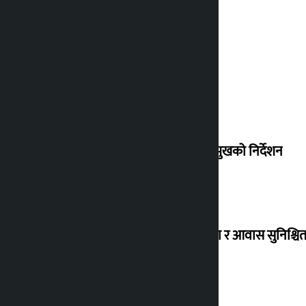
देउवा साउन २६ गते स्वदेश फर्किने
संसद् बैठकमा कालो चस्मा नलगाउन सभामुखको निर्देशन
विस्थापित सुकुम्वासी बालबालिकाको शिक्षा र आवास सुनिश्चित 