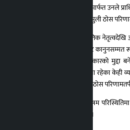
बिहीबार सामाजिक सञ्जालमार्फत उनले प्
सिर्जना भएपनि बक्यौता असुली ठोस परिणा
उनले लेखेका छन्, ‘राजनीतिक नेतृत्वदेखि
नेपाल विद्युत प्राधिकरणबाट कानुनसम्म
हुँदा यो विषय राष्ट्रिय सरोकारको मुद्द
वक्यौतालाई जिम्मेवार पदमा रहेका केही व्
कारण अब बक्यौता असुली ठोस परिणामतर्
मन्त्री घिसिङले हालको विषम परिस्थितिमा
धन्यवाद समेत दिएका छन् ।