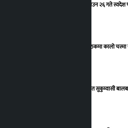
देउवा साउन २६ गते स्वदेश फ
संसद् बैठकमा कालो चस्मा
विस्थापित सुकुम्वासी बालब