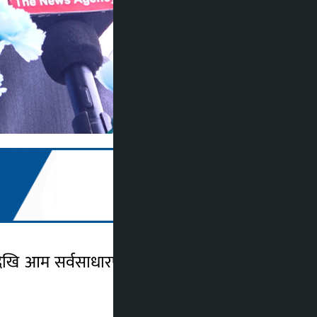
्वदेखि आम सर्वसाधारणसम्मलाई तरङ्गित बनाएको