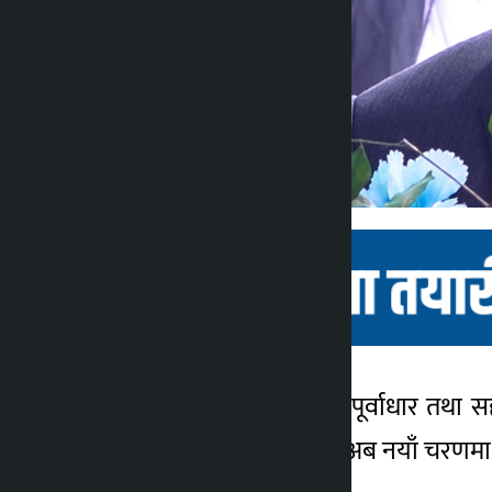
काठमाडौं । ऊर्जा, भौतिक पूर्वाधार तथा
कालोपाटी
९ महिना अगाडि
बक्यौता असुलीको प्रक्रिया अब नयाँ चरणमा