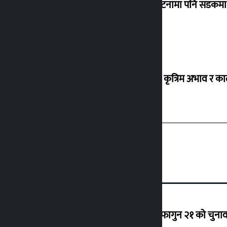
‘सानो घटनामा पनि सडकमा उ
ग्यासको कृत्रिम अभाव र क
‘राजसंस्था हटेदेखि नेपाललाई दशा लाग्यो, फागुन २१ को चुनाव न