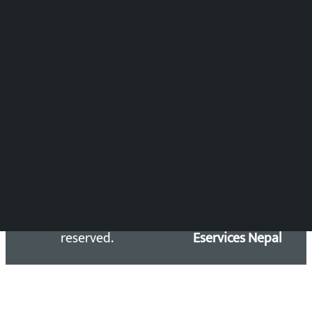
विष्णु आचार्य
DOIB Reg. No.: 2777/78-79
Press Council Reg. : 57-78-79
समाचार डेस्क : 9851406252 (10AM-10PM)
सिधा सम्पर्क:
Email: kalopatinews@gmail.com
Copyright 2026 ©
Developed &
Kalopati.com | All rights
Maintained by
reserved.
Eservices Nepal