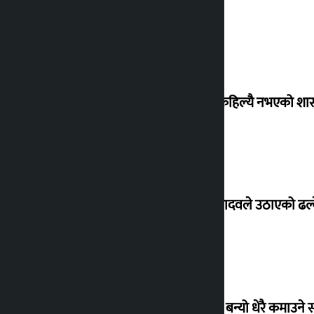
‘देशमा कहिल्यै नभएको शा
सांसद यादवले उठाएको ढल्क
‘गौंथली’ बन्यो धेरै कमाउने