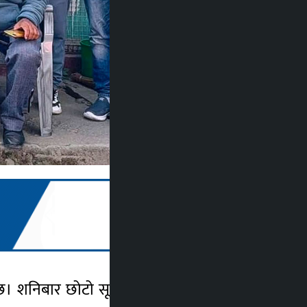
 छ। शनिबार छोटो सूचना हुँदाहुँदै करिब ७५ जना