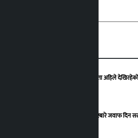
‘देशमा कहिल्यै नभएको शासकीय अराजकता अहिले देखिरहेको 
सांसद यादवले उठाएको ढल्केबर ट्रमा सेन्टरबारे जवाफ दिन 