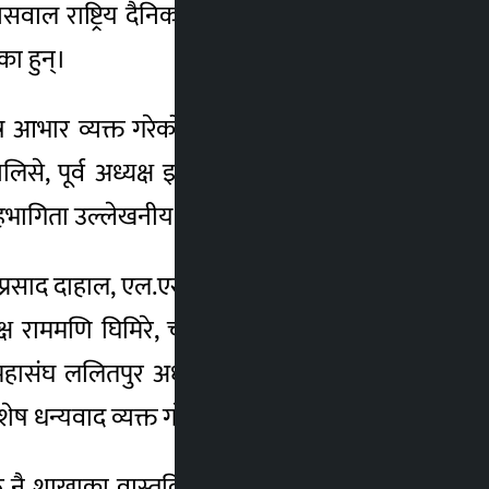
वाल राष्ट्रिय दैनिकका सम्पादक रामजी बगाले,
ा हुन्।
शेष आभार व्यक्त गरेको छ। कार्यक्रममा जनसवाल
े, पूर्व अध्यक्ष इश्वरी वाग्ले, युवराज बिद्रोही,
सहभागिता उल्लेखनीय थियो।
मप्रसाद दाहाल, एल.एस. लामा, प्रदेश अध्यक्ष टेनिस
क्ष राममणि घिमिरे, चौतारी अध्यक्ष लक्ष्मण शर्मा,
हासंघ ललितपुर अध्यक्ष रामहरि कार्की, भक्तपुर
विशेष धन्यवाद व्यक्त गरेकी छन्।
नै शाखाका वास्तविक खम्बा रहेको उल्लेख गर्दै