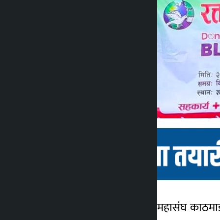
काठमाडौं । नेपाल पत्रकार महासंघ काठमाडौ
कालोपाटी
९ महिना अगाडि