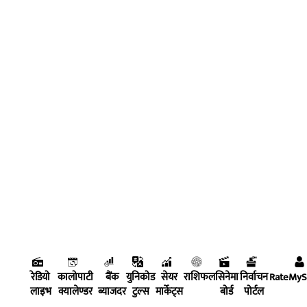
रेडियो
कालोपाटी
बैंक
युनिकोड
सेयर
राशिफल
सिनेमा
निर्वाचन
RateMy
लाइभ
क्यालेण्डर
ब्याजदर
टुल्स
मार्केट्स
बोर्ड
पोर्टल