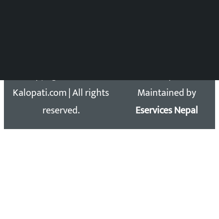
समाचार डेस्क : 9851406252 (10AM-10PM)
सिधा सम्पर्क:
Email: kalopatinews@gmail.com
Copyright 2026 ©
Developed &
Kalopati.com | All rights
Maintained by
reserved.
Eservices Nepal