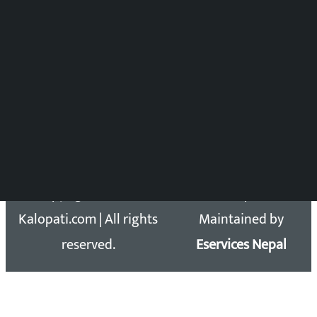
विष्णु आचार्य
DOIB Reg. No.: 2777/78-79
Press Council Reg. : 57-78-79
समाचार डेस्क : 9851406252 (10AM-10PM)
सिधा सम्पर्क:
Email: kalopatinews@gmail.com
Copyright 2026 ©
Developed &
Kalopati.com | All rights
Maintained by
reserved.
Eservices Nepal