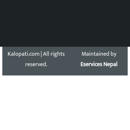
समाचार डेस्क : 9851406252 (10AM-10PM)
सिधा सम्पर्क:
Email: kalopatinews@gmail.com
Copyright 2026 ©
Developed &
Kalopati.com | All rights
Maintained by
reserved.
Eservices Nepal