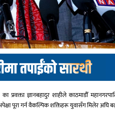
(राप्रपा) का प्रवक्ता ज्ञानबहादुर शाहीले काठमाडौँ महान
ेक्षा पूरा गर्न वैकल्पिक शक्तिहरू युवासँग मिलेर अघि