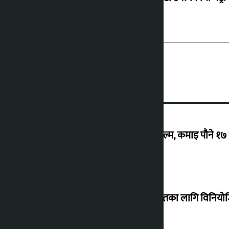
‘गौंथली’ बन्यो धेरै कमाउने सातौं नेपाली फिल्म, कमाइ पौने १
शेखरले अस्वीकार गरे कोइराला निवास मर्मतका लागि विनिय