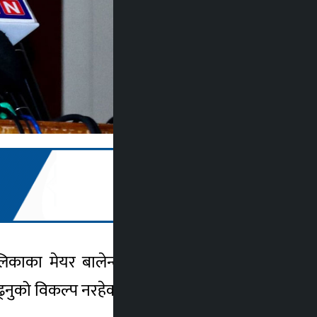
गरपालिकाका मेयर बालेन्द्र साह (बालेन) सँग भएको
 बढ्नुको विकल्प नरहेको बताएका छन्।