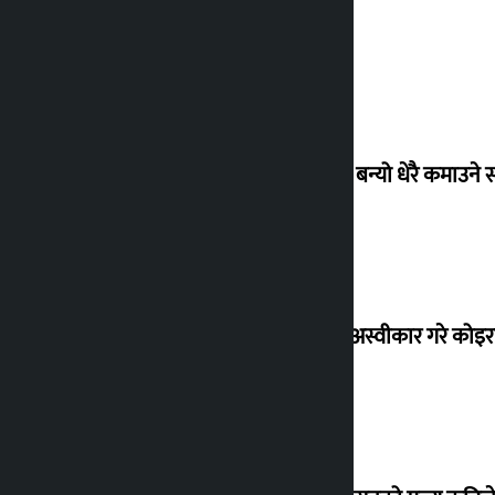
‘गौंथली’ बन्यो धेरै कमाउने
शेखरले अस्वीकार गरे कोइ