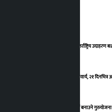
शुक्रबार सुनको मूल्य कतिले बढ्यो ?
‘करदाता प्रोत्साहन कार्यक्रम सफल भए अन्तर्राष्ट्रिय उदाहरण बन्न 
घरजग्गा कारोबारका लागि इजाजतपत्र अनिवार्य, २१ दिनभित्
काठमाण्डौ उपत्यकामा मेट्रो रेल र सुरुङमार्ग बनाउने गुरुयोजन