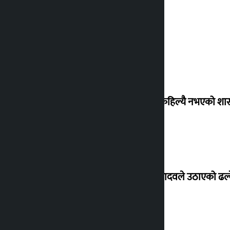
‘देशमा कहिल्यै नभएको शा
सांसद यादवले उठाएको ढल्क