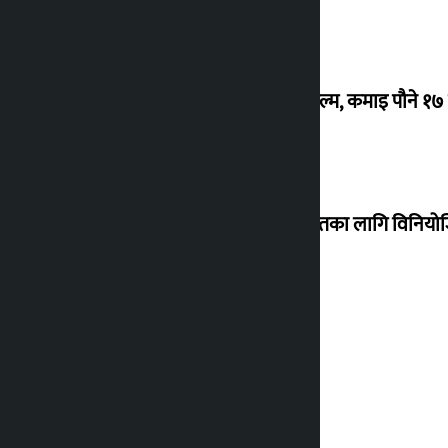
‘गौंथली’ बन्यो धेरै कमाउने सातौं नेपाली फिल्म, कमाइ पौने १
शेखरले अस्वीकार गरे कोइराला निवास मर्मतका लागि विनिय
शुक्रबार सुनको मूल्य कतिले बढ्यो ?