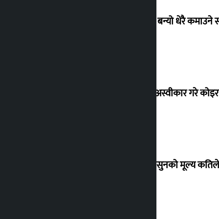
‘गौंथली’ बन्यो धेरै कमाउने
शेखरले अस्वीकार गरे कोइ
शुक्रबार सुनको मूल्य कतिले