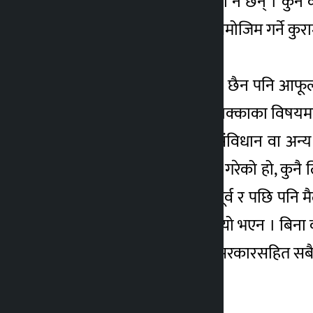
‘मेरो स्थानहद्बारे मलाई थाहा नै छैन् ।
प्रयोग गर्न पाउँछ । कानुन बमोजिम गर्ने क
कि पर्दैन रु’, उनले भने ।
स्थानहद हाल कायम छ या छैन पनि आफूल
उनले स्थानहद र पासपोर्ट रोक्काका विष
उनले भने, ‘मलाई देशको संविधान वा अन्य
स्थानहद र राहदानी रोक्का गरेको हो, कु
छ । यो विषय निर्णय गर्नु पूर्व र पछि पनि म
मलाइ विश्वास थियो । तर त्यो भएन । बिना 
। तसर्थ यसतर्फ आयोग र सरकारसहित सबै 