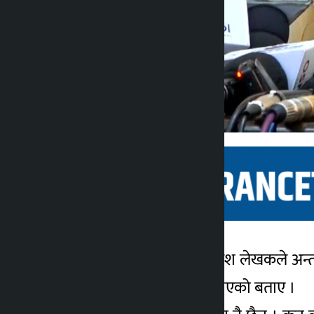
काठमाडौं । पूर्वगृहमन्त्री रमेश लेखकल
कालोपाटी
७ महिना अगाडि
संचारमाध्यममार्फत थाहा पाएको बताए ।