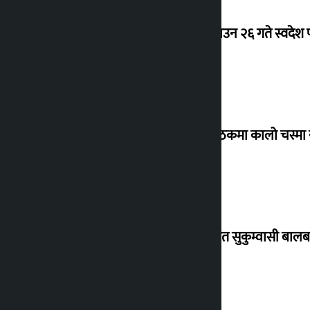
देउवा साउन २६ गते स्वदेश फ
संसद् बैठकमा कालो चस्मा
विस्थापित सुकुम्वासी बालब