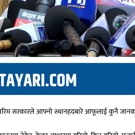
े अन्तरिम सरकारले आफ्नो स्थानहदबारे आफूलाई कुनै ज