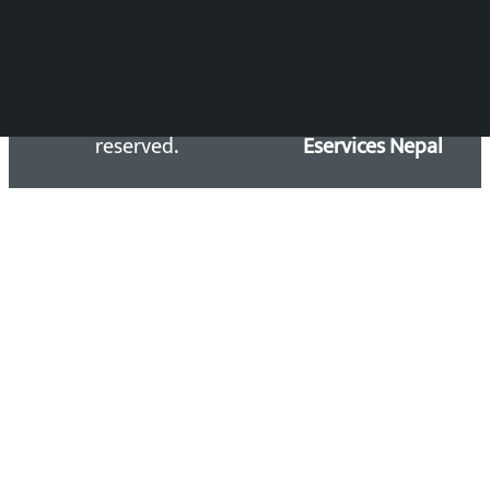
Copyright 2026 ©
Developed &
Kalopati.com | All rights
Maintained by
reserved.
Eservices Nepal