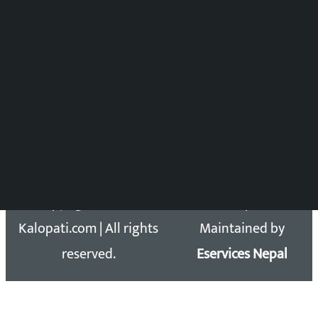
विष्णु आचार्य
DOIB Reg. No.: 2777/78-79
Press Council Reg. : 57-78-79
समाचार डेस्क : 9851406252 (10AM-10PM)
सिधा सम्पर्क:
Email: kalopatinews@gmail.com
Copyright 2026 ©
Developed &
Kalopati.com | All rights
Maintained by
reserved.
Eservices Nepal