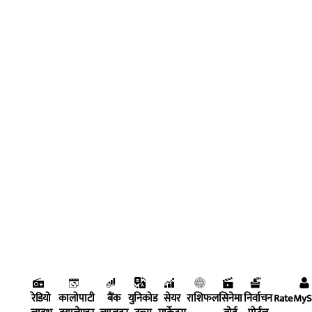
रेडियो
कालोपाटी
बैंक
युनिकोड
सेयर
राशिफल
सिनेमा
निर्वाचन
RateMy