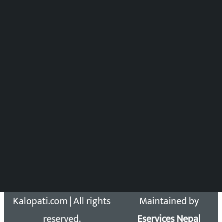
मल्टिमिडिया संयोजन:
पुष्पाञ्जली धमाला
समाचार संयोजन
विष्णु आचार्य
DOIB Reg. No.: 2777/78-79
Press Council Reg. : 57-78-79
समाचार डेस्क : 9851406252 (10AM-10PM)
सिधा सम्पर्क:
Email: kalopatinews@gmail.com
Copyright 2026 ©
Developed &
Kalopati.com | All rights
Maintained by
reserved.
Eservices Nepal