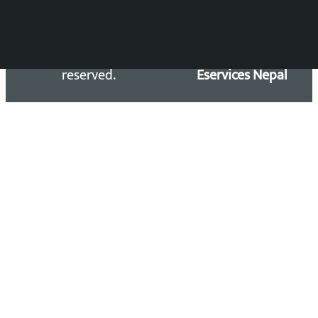
Copyright 2026 ©
Developed &
Kalopati.com | All rights
Maintained by
reserved.
Eservices Nepal